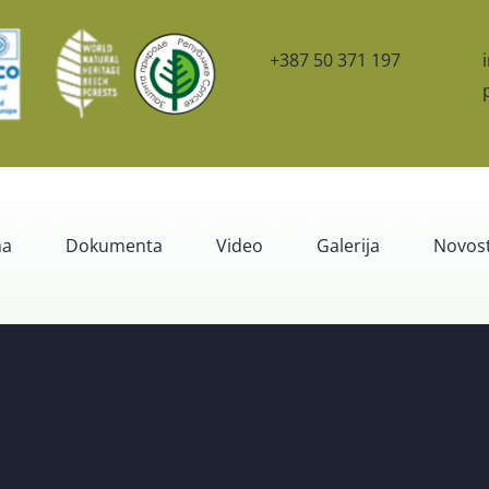
+387 50 371 197
ma
Dokumenta
Video
Galerija
Novost