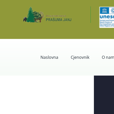
Skip
to
content
Naslovna
Cjenovnik
O na