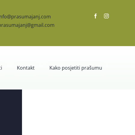
info@prasumajanj.com
prasumajanj@gmail.com
i
Kontakt
Kako posjetiti prašumu